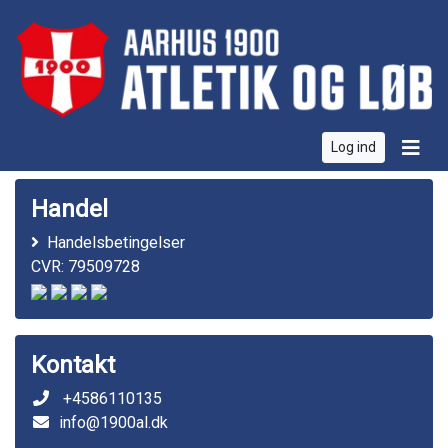
Log ind
Handel
Handelsbetingelser
CVR: 79509728
Kontakt
+4586110135
info@1900al.dk