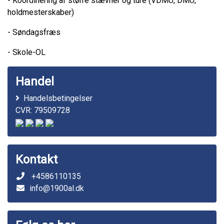
- Koordinering af større stævner og ture (VDMU, DMU,
holdmesterskaber)
- Søndagsfræs
- Skole-OL
Handel
Handelsbetingelser
CVR: 79509728
Kontakt
+4586110135
info@1900al.dk