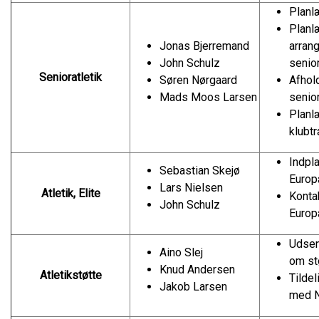
Planl
Planl
Jonas Bjerremand
arran
John Schulz
senior
Senioratletik
Søren Nørgaard
Afhol
Mads Moos Larsen
senio
Planl
klubtr
Indpla
Sebastian Skejø
Europ
Lars Nielsen
Atletik, Elite
Kontak
John Schulz
Europæ
Udsen
Aino Slej
om st
Knud Andersen
Atletikstøtte
Tildel
Jakob Larsen
med N