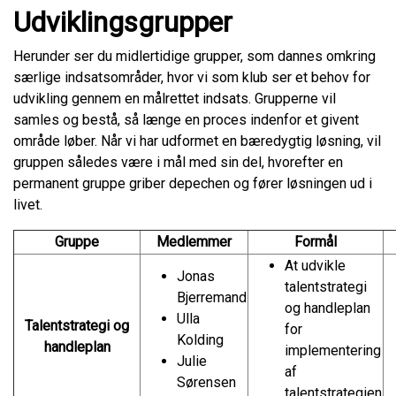
Udviklingsgrupper
Herunder ser du midlertidige grupper, som dannes omkring
særlige indsatsområder, hvor vi som klub ser et behov for
udvikling gennem en målrettet indsats. Grupperne vil
samles og bestå, så længe en proces indenfor et givent
område løber. Når vi har udformet en bæredygtig løsning, vil
gruppen således være i mål med sin del, hvorefter en
permanent gruppe griber depechen og fører løsningen ud i
livet.
Gruppe
Medlemmer
Formål
At udvikle
Jonas
talentstrategi
Bjerremand
og handleplan
Ulla
Talentstrategi og
for
Kolding
handleplan
implementering
Julie
af
Sørensen
talentstrategien