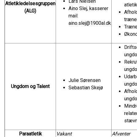
Lars Nielsen
Atletikledelsesgruppen
atlet
Aino Slej, kasserer
(ALG)
Afhol
mail:
træne
aino.slej@1900al.dk
Træne
Økon
Drifts
ungdo
Rekrut
ungd
Udarb
Julie Sørensen
ungd
Ungdom og Talent
Sebastian Skejø
Afhol
ungd
Mindr
relater
stævn
Paraatletik
Vakant
Afventer