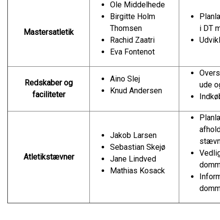
Ole Middelhede
Birgitte Holm
Planl
Thomsen
i DT 
Mastersatletik
Rachid Zaatri
Udvikl
Eva Fontenot
Oversi
Aino Slej
Redskaber og
ude o
Knud Andersen
faciliteter
Indkøb
Planl
afhol
Jakob Larsen
stævn
Sebastian Skejø
Vedli
Atletikstævner
Jane Lindved
domme
Mathias Kosack
Infor
domme