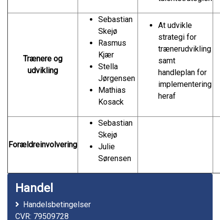
Sebastian
At udvikle
Skejø
strategi for
Rasmus
trænerudvikling
Kjær
Trænere og
samt
Stella
udvikling
handleplan for
Jørgensen
implementering
Mathias
heraf
Kosack
Sebastian
Skejø
Forældreinvolvering
Julie
Sørensen
Handel
Handelsbetingelser
CVR: 79509728