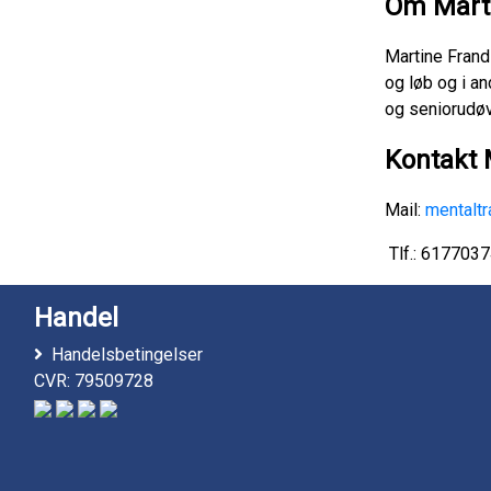
Om Mart
Martine Frand
og løb og i a
og seniorudøv
Kontakt 
Mail:
mentalt
Tlf.: 617703
Handel
Handelsbetingelser
CVR: 79509728