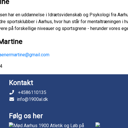
ine
sen har en uddannelse i Idrætsvidenskab og Psykologi fra Aarhus
ndre sportsklubber i Aarhus, hvor hun står for mentaltræningen 
ere på forskellige niveauer og sportsgrene - herunder vores egen
Martine
raenermartine@gmail.com
74
Kontakt
+4586110135
info@1900al.dk
Følg os her