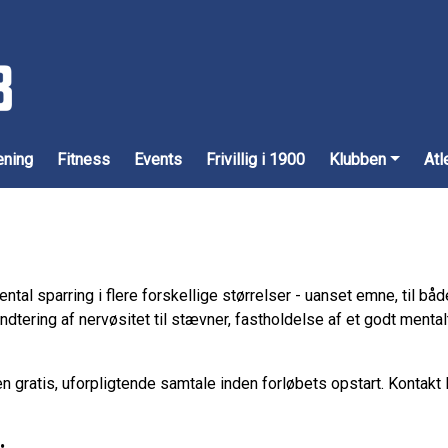
æning
Fitness
Events
Frivillig i 1900
Klubben
Atl
 sparring i flere forskellige størrelser - uanset emne, til både
håndtering af nervøsitet til stævner, fastholdelse af et godt me
 gratis, uforpligtende samtale inden forløbets opstart. Kontakt