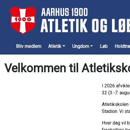
Bliv medlem
Atletik
Ungdom
Løb
Holdtr
Velkommen til Atletiksk
I 2026 afvikl
32 (3.-7. augus
Atletikskolen 
Stadion. Vi sta
Hver dag vil b
forskellige l