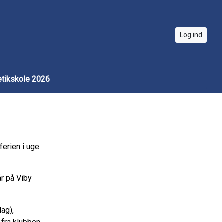
Log ind
etikskole 2026
ferien i uge
år på Viby
dag),
fra klubben,