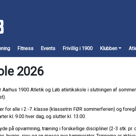
æning
Fitness
Events
Frivillig i 1900
Klubben
Atl
ole 2026
er Aarhus 1900 Atletik og Løb atletikskole i slutningen af sommer
t).
er for alle i 2.-7. klasse (klassetrin FØR sommerferien) og foreg
rter kl. 9.00 hver dag, og slutter kl. 13.00.
yde på opvarmning, træning i forskellige discipliner (2-3 stk. pr. 
ege, hygge, sjov og en masse nye kammerater. Trænerne er aktive 