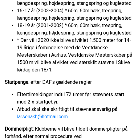
længdespring, højdespring, stangspring og kuglestød.
16-17 år (2003-2004) * 60m, 60m hæk, trespring,
længdespring, højdespring, stangspring og kuglestød.
18-19 år (2001-2002) * 60m, 60m hæk, trespring,
længdespring, højdespring, stangspring og kuglestød.
* Der vil i 2020 ikke blive afviklet 1.500 meter for 14-
19 årige i forbindelse med de Vestdanske
Mesterskaber i Aarhus. Vestdanske Mesterskaber på
1500 m vil blive afviklet ved særskilt stævne i Skive
lørdag den 18/1.
Startpenge:
efter DAF’s gældende regler
Eftertilmeldinger indtil 72 timer før stævnets start
mod 2 x startgebyr.
Afbud skal ske skriftligt til stævneansvarlig på
larsenakh@hotmail.com
Dommerpligt:
Klubberne vil blive tildelt dommerpligter på
forhånd, efter normal procedure ved